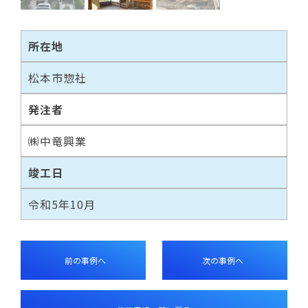
所在地
松本市惣社
発注者
㈱中竜興業
竣工日
令和5年10月
前の事例へ
次の事例へ