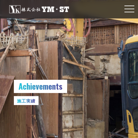
togg
navi
Achievements
施工実績