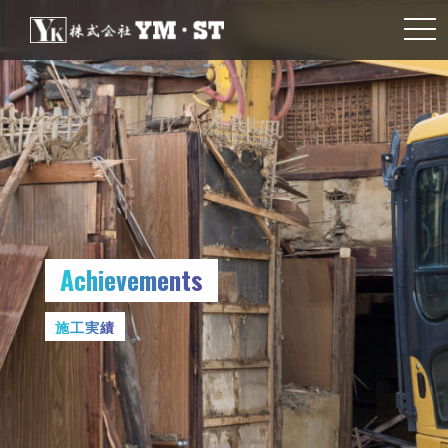
togg
navi
Achievements
施工実績